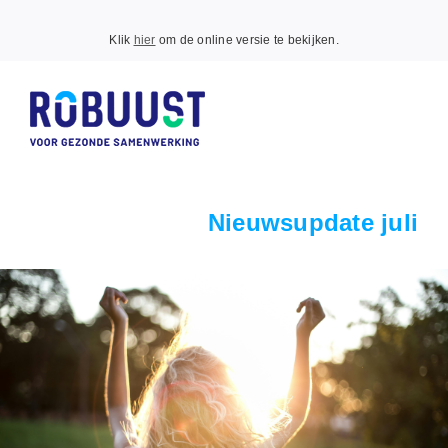
Vlak voor de zomervakantie nog een Robuust Update vol
Klik
hier
om de online versie te bekijken.
met mooie initiatieven, nieuwe inzichten en inspiratie uit
de regio. Iedereen een hele fijne en hopelijk zonnige
zomer toegewenst!
Nieuwsupdate juli