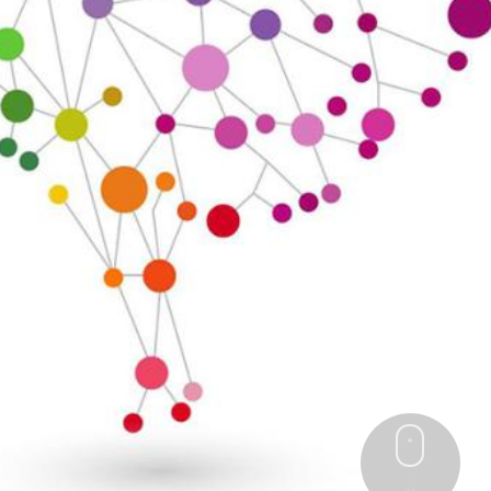


