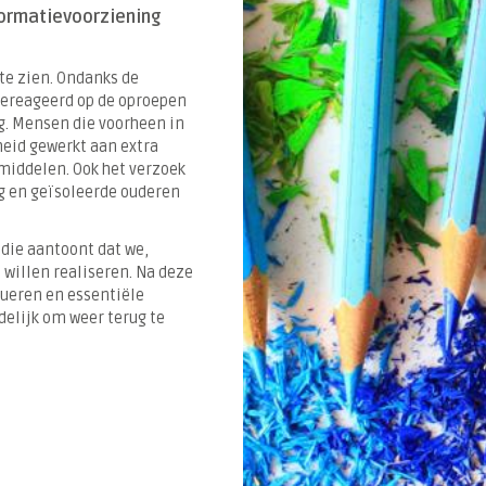
formatievoorziening
te zien. Ondanks de
gereageerd op de oproepen
g. Mensen die voorheen in
heid gewerkt aan extra
iddelen. Ook het verzoek
g en geïsoleerde ouderen
die aantoont dat we,
willen realiseren. Na deze
nueren en essentiële
delijk om weer terug te