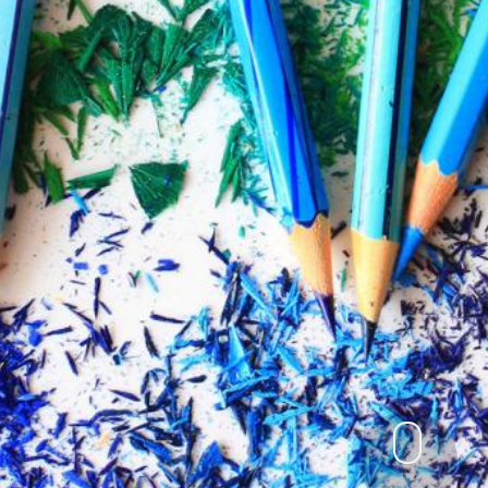


