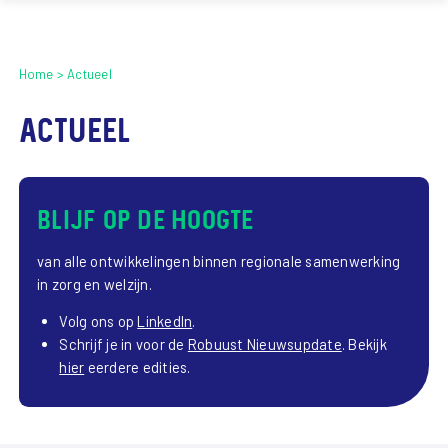
Home
Actueel
Actueel
Blijf op de hoogte
van alle ontwikkelingen binnen regionale samenwerking
in zorg en welzijn.
Volg ons op
LinkedIn
.
Schrijf je in voor de
Robuust Nieuwsupdate
. Bekijk
hier
eerdere edities.