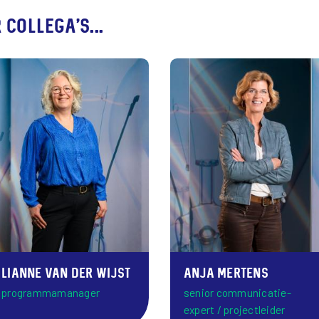
collega's...
Lianne van der Wijst
Anja Mertens
programmamanager
senior communicatie-
expert / projectleider