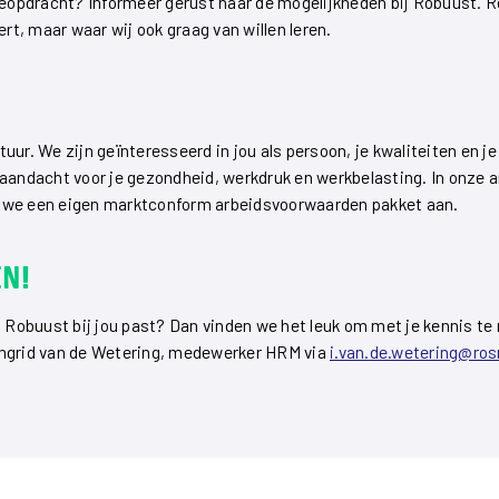
tageopdracht? Informeer gerust naar de mogelijkheden bij Robuust
ert, maar waar wij ook graag van willen leren.
uur. We zijn geïnteresseerd in jou als persoon, je kwaliteiten en j
 aandacht voor je gezondheid, werkdruk en werkbelasting. In onze
n we een eigen marktconform arbeidsvoorwaarden pakket aan.
n!
t Robuust bij jou past? Dan vinden we het leuk om met je kennis t
Ingrid van de Wetering, medewerker HRM via
i.van.de.wetering@ros