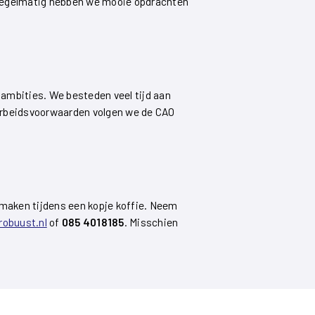
. Regelmatig hebben we mooie opdrachten
e ambities. We besteden veel tijd aan
 arbeidsvoorwaarden volgen we de CAO
e maken tijdens een kopje koffie. Neem
robuust.nl
of
085 4018185
. Misschien