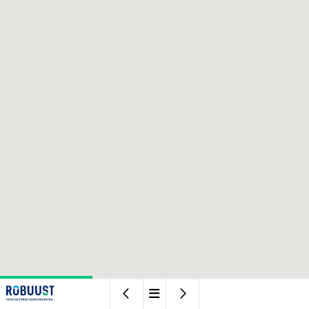


