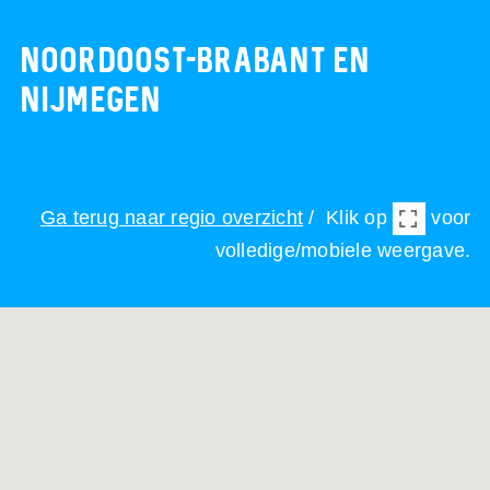
Noordoost-Brabant en
Nijmegen
Ga terug naar regio overzicht
/ Klik op
voor
volledige/mobiele weergave.