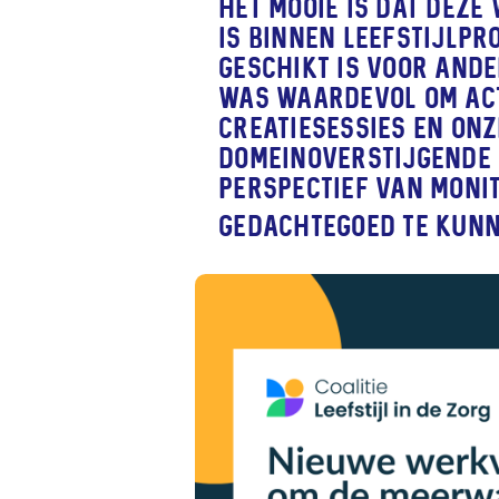
Het mooie is dat dez
is binnen leefstijlpr
geschikt is voor and
was waardevol om acti
creatiesessies en on
domeinoverstijgende 
perspectief van monit
gedachtegoed te kunn