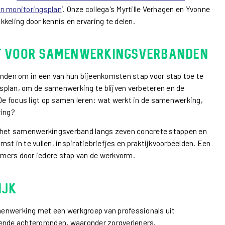
en monitoringsplan
’. Onze collega's Myrtille Verhagen en Yvonne
keling door kennis en ervaring te delen.
t voor samenwerkingsverbanden
den om in een van hun bijeenkomsten stap voor stap toe te
splan, om de samenwerking te blijven verbeteren en de
e focus ligt op samen leren: wat werkt in de samenwerking,
ring?
n het samenwerkingsverband langs zeven concrete stappen en
st in te vullen, inspiratiebriefjes en praktijkvoorbeelden. Een
nemers door iedere stap van de werkvorm.
ijk
enwerking met een werkgroep van professionals uit
lende achtergronden, waaronder zorgverleners,