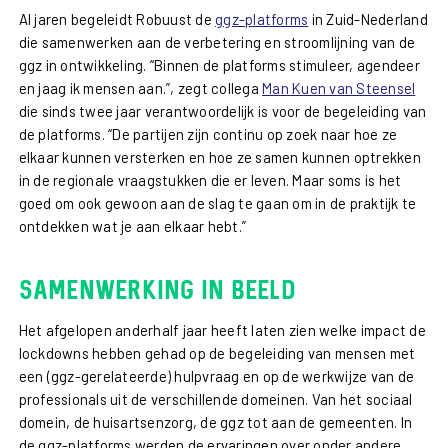
Al jaren begeleidt Robuust de
ggz-platforms
in Zuid-Nederland
die samenwerken aan de verbetering en stroomlijning van de
ggz in ontwikkeling. “Binnen de platforms stimuleer, agendeer
en jaag ik mensen aan.”, zegt collega
Man Kuen van Steensel
die sinds twee jaar verantwoordelijk is voor de begeleiding van
de platforms. “De partijen zijn continu op zoek naar hoe ze
elkaar kunnen versterken en hoe ze samen kunnen optrekken
in de regionale vraagstukken die er leven. Maar soms is het
goed om ook gewoon aan de slag te gaan om in de praktijk te
ontdekken wat je aan elkaar hebt.”
Samenwerking in beeld
Het afgelopen anderhalf jaar heeft laten zien welke impact de
lockdowns hebben gehad op de begeleiding van mensen met
een (ggz-gerelateerde) hulpvraag en op de werkwijze van de
professionals uit de verschillende domeinen. Van het sociaal
domein, de huisartsenzorg, de ggz tot aan de gemeenten. In
de ggz-platforms werden de ervaringen over onder andere