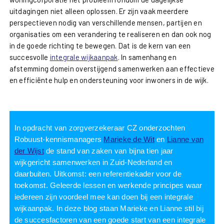
uitdagingen niet alleen oplossen. Er zijn vaak meerdere
perspectieven nodig van verschillende mensen, partijen en
organisaties om een verandering te realiseren en dan ook nog
in de goede richting te bewegen. Dat is de kern van een
succesvolle
integrale wijkaanpak
. In samenhang en
afstemming domein overstijgend samenwerken aan effectieve
en efficiënte hulp en ondersteuning voor inwoners in de wijk.
In opdracht van zorgverzekeraar CZ onderzochten
Robuust-kennismanagers
Marieke de Wit
en
Lianne van
der Wijst
de stand van zaken van bijna tien jaar
wijkgericht samenwerken in Zuid-Nederland en
daarbuiten. Uitkomst: een referentiekader voor de
toekomst. Geleerde lessen en werkende principes waar
iedereen zijn voordeel mee kan doen bij een integrale
wijkaanpak. In deze blog staan Marieke en Lianne stil bij
de succesfactoren van een goede start van een integrale