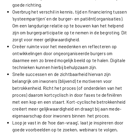
goede richting.
Overbrug het verschil in kennis, tijd en financiering tussen
‘systeempartijen’ en de burger- en patiënt(organisaties).
Om een langdurige relatie op te bouwen kan het helpend
zijn om burgerparticipatie op te nemen in de begroting. Dit
zorgt voor meer gelijkwaardigheid.
Creëer ruimte voor het meedenken en reflecteren op
ontwikkelingen door ongeorganiseerde burgers om
daarmee een zo breed mogelijk beeld op te halen. Digitale
technieken kunnen hierbij behulpzaam zijn.
Snelle successen en de zichtbaarheid hiervan zijn
belangrijk om inwoners (blijvend) te motiveren voor
betrokkenheid. Richt het proces (of onderdelen van het
proces) daarom kortcyclisch in door fases te definiëren
met een kop en een staart. Kort-cyclische betrokkenheid
creëert meer gelijkwaardigheid en draagt bij aan mede-
eigenaarschap door inwoners binnen het proces.
Loop je vast in de ‘hoe dan-vraag’, laat je inspireren door
goede voorbeelden op te zoeken, webinars te volgen,