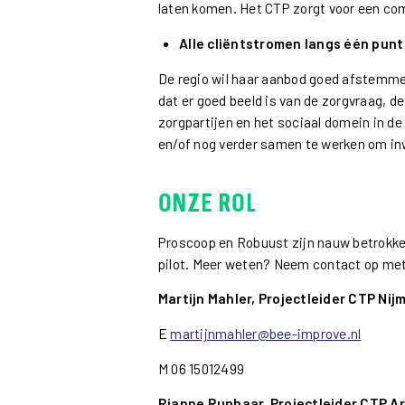
laten komen. Het CTP zorgt voor een com
Alle cliëntstromen langs één punt
De regio wil haar aanbod goed afstemmen
dat er goed beeld is van de zorgvraag, d
zorgpartijen en het sociaal domein in de
en/of nog verder samen te werken om in
Onze rol
Proscoop en Robuust zijn nauw betrokken
pilot. Meer weten? Neem contact op met 
Martijn Mahler, Projectleider CTP Ni
E
martijnmahler@bee-improve.nl
M 06 15012499
Rianne Runhaar, Projectleider CTP 