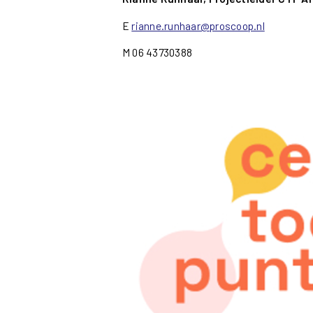
E
rianne.runhaar@proscoop.nl
M 06 43730388