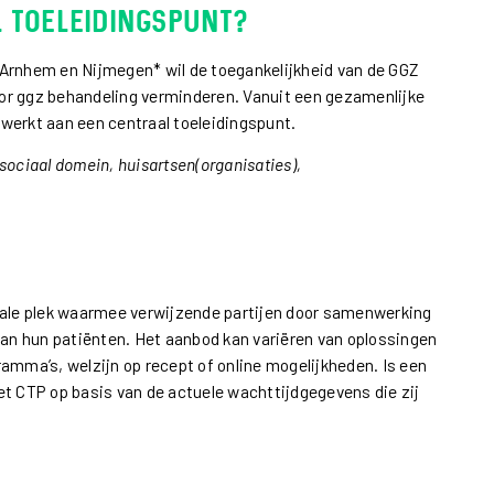
 toeleidingspunt?
 Arnhem en Nijmegen* wil de toegankelijkheid van de GGZ
or ggz behandeling verminderen. Vanuit een gezamenlijke
werkt aan een centraal toeleidingspunt.
sociaal domein, huisartsen(organisaties),
rale plek waarmee verwijzende partijen door samenwerking
 aan hun patiënten. Het aanbod kan variëren van oplossingen
amma’s, welzijn op recept of online mogelijkheden. Is een
et CTP op basis van de actuele wachttijdgegevens die zij