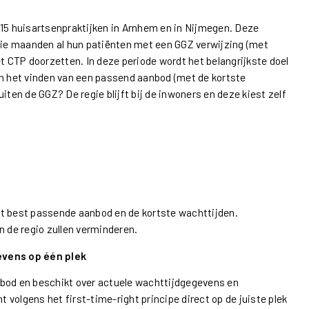
 15 huisartsenpraktijken in Arnhem en in Nijmegen. Deze
drie maanden al hun patiënten met een GGZ verwijzing (met
et CTP doorzetten. In deze periode wordt het belangrijkste doel
an het vinden van een passend aanbod (met de kortste
iten de GGZ? De regie blijft bij de inwoners en deze kiest zelf
et best passende aanbod en de kortste wachttijden.
n de regio zullen verminderen.
vens op één plek
nbod en beschikt over actuele wachttijdgegevens en
t volgens het first-time-right principe direct op de juiste plek