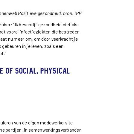
nnenweb Positieve gezondheid, bron: IPH
ber: “Ik beschrijf gezondheid niet als
het vooral infectieziekten die bestreden
gaat nu meer om, om door veerkracht je
s gebeuren in je leven, zoals een
bt.”
e of social, physical
imuleren van de eigen medewerkers te
rne partijen, in samenwerkingsverbanden